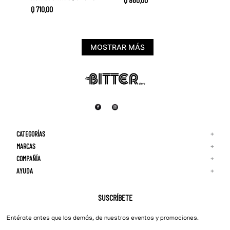
Q
710
.
00
MOSTRAR MÁS
CATEGORÍAS
+
MARCAS
+
COMPAÑÍA
+
Adidas
Reebok
AYUDA
+
Quiénes Somos
¡Lo Nuevo!
Puma
Contacto
Guía de Tallas
Hombre
Nike
Preguntas Frecuentes
SUSCRÍBETE
New Balance
Mujer
Cambios y Devoluciones
Converse
Entérate antes que los demás, de nuestros eventos y promociones.