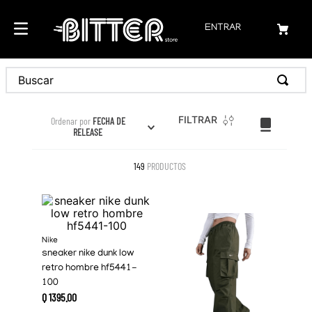
ENTRAR
Buscar
FILTRAR
Ordenar por
FECHA DE
RELEASE
149
PRODUCTOS
Nike
sneaker nike dunk low
retro hombre hf5441-
100
Q
1395
.
00