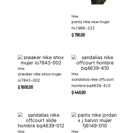
Nike
pants nike nsw mujer
hv1966-222
Q
790
.
00
Nike
sneaker nike shox mujer
Nike
sandalias nike offcourt
io7843-002
Q
1600
.
00
hombre bq4639-410
Q
440
.
00
Nike
Nike