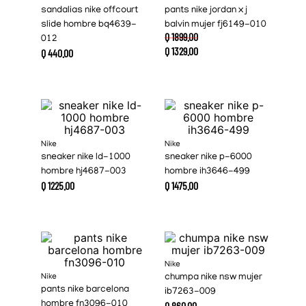
sandalias nike offcourt
pants nike jordan x j
slide hombre bq4639-
balvin mujer fj6149-010
Q
1899
.
00
012
Q
1329
.
00
Q
440
.
00
Nike
Nike
sneaker nike ld-1000
sneaker nike p-6000
hombre hj4687-003
hombre ih3646-499
Q
1225
.
00
Q
1475
.
00
Nike
Nike
chumpa nike nsw mujer
pants nike barcelona
ib7263-009
hombre fn3096-010
Q
860
.
00