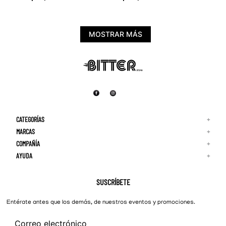
MOSTRAR MÁS
CATEGORÍAS
+
MARCAS
+
COMPAÑÍA
+
Adidas
Reebok
AYUDA
+
Quiénes Somos
¡Lo Nuevo!
Puma
Contacto
Guía de Tallas
Hombre
Nike
Preguntas Frecuentes
SUSCRÍBETE
New Balance
Mujer
Cambios y Devoluciones
Converse
Entérate antes que los demás, de nuestros eventos y promociones.