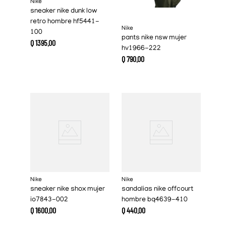
Nike
sneaker nike dunk low
retro hombre hf5441-
Nike
100
pants nike nsw mujer
Q
1395
.
00
hv1966-222
Q
790
.
00
Nike
Nike
sneaker nike shox mujer
sandalias nike offcourt
io7843-002
hombre bq4639-410
Q
1600
.
00
Q
440
.
00