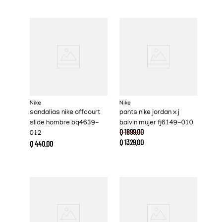
Nike
Nike
sandalias nike offcourt
pants nike jordan x j
slide hombre bq4639-
balvin mujer fj6149-010
Q
1899
.
00
012
Q
1329
.
00
Q
440
.
00