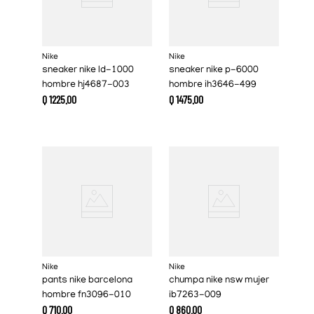
Nike
Nike
sneaker nike ld-1000
sneaker nike p-6000
hombre hj4687-003
hombre ih3646-499
Q
1225
.
00
Q
1475
.
00
Nike
Nike
pants nike barcelona
chumpa nike nsw mujer
hombre fn3096-010
ib7263-009
Q
710
.
00
Q
860
.
00