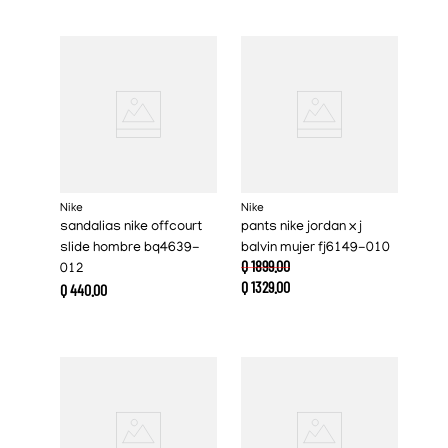
Nike
Nike
sandalias nike offcourt
pants nike jordan x j
slide hombre bq4639-
balvin mujer fj6149-010
Q
1899
.
00
012
Q
1329
.
00
Q
440
.
00