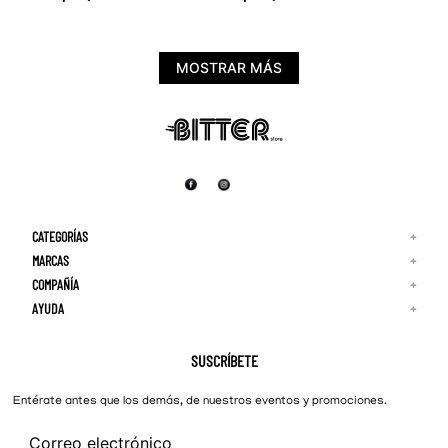
MOSTRAR MÁS
CATEGORÍAS
+
MARCAS
+
COMPAÑÍA
+
Adidas
Reebok
AYUDA
+
Quiénes Somos
¡Lo Nuevo!
Puma
Contacto
Guía de Tallas
Hombre
Nike
Preguntas Frecuentes
SUSCRÍBETE
New Balance
Mujer
Cambios y Devoluciones
Converse
Entérate antes que los demás, de nuestros eventos y promociones.