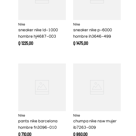
Nike
Nike
sneaker nike ld-1000
sneaker nike p-6000
hombre hj4687-003
hombre ih3646-499
Q
1225
.
00
Q
1475
.
00
Nike
Nike
pants nike barcelona
chumpa nike nsw mujer
hombre fn3096-010
ib7263-009
Q
710
.
00
Q
860
.
00