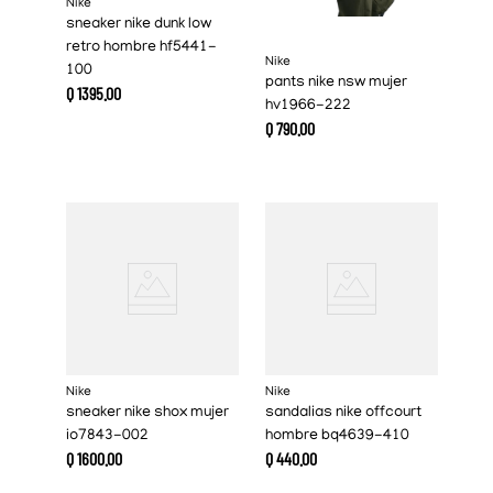
Nike
sneaker nike dunk low
retro hombre hf5441-
Nike
100
pants nike nsw mujer
Q
1395
.
00
hv1966-222
Q
790
.
00
Nike
Nike
sneaker nike shox mujer
sandalias nike offcourt
io7843-002
hombre bq4639-410
Q
1600
.
00
Q
440
.
00