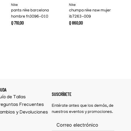
Nike
Nike
pants nike barcelona
chumpa nike nsw mujer
hombre fn3096-010
ib7263-009
Q
710
.
00
Q
860
.
00
YUDA
SUSCRÍBETE
uía de Tallas
reguntas Frecuentes
Entérate antes que los demás, de
ambios y Devoluciones
nuestros eventos y promociones.