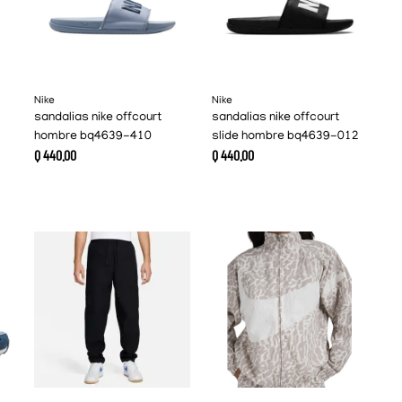
Nike
Nike
sandalias nike offcourt
sandalias nike offcourt
hombre bq4639-410
slide hombre bq4639-012
Q
440
.
00
Q
440
.
00