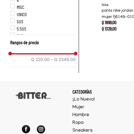
Nike
MISC
pants nike jordan 
UNICO
mujer fj6149-01
5US
Q
1899
.
00
5.5US
Q
1329
.
00
6US
Rangos de precio
6.5US
7US
7.5US
Q 220.00
–
Q 2349.00
8US
8.5US
9US
9.5US
CATEGORÍAS
10US
¡Lo Nuevo!
10.5US
11US
Mujer
12US
Hombre
XS
Ropa
S
Sneakers