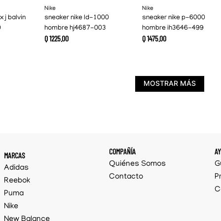
Nike
Nike
x j balvin
sneaker nike ld-1000
sneaker nike p-6000
0
hombre hj4687-003
hombre ih3646-499
Q
1225
.
00
Q
1475
.
00
MOSTRAR MÁS
COMPAÑÍA
A
MARCAS
Quiénes Somos
G
Adidas
Contacto
P
Reebok
C
Puma
Nike
New Balance