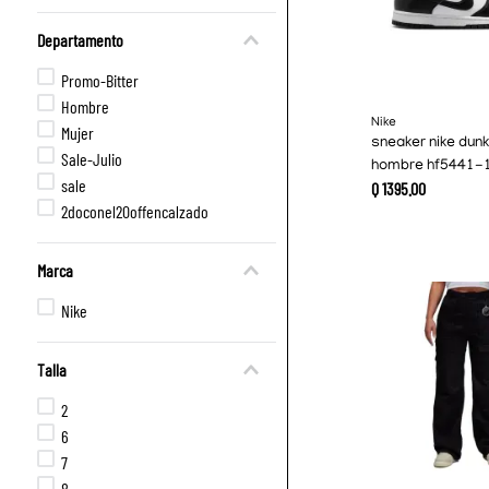
Departamento
Promo-Bitter
Hombre
Nike
Mujer
sneaker nike dunk
Sale-Julio
hombre hf5441-
sale
Q
1395
.
00
2doconel20offencalzado
Marca
Nike
Talla
2
6
7
8