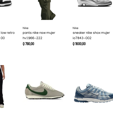
Nike
Nike
 low retro
pants nike nsw mujer
sneaker nike shox mujer
100
hv1966-222
io7843-002
Q
790
.
00
Q
1600
.
00