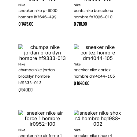
Nike
Nike
sneaker nike p-6000
pants nike barcelona
hombre ih3646-499
hombre fn3096-010
Q
1475
.
00
Q
710
.
00
Nike
Nike
chumpa nike jordan
sneaker nike cortez
brooklyn hombre
hombre dm4044-105
Q
1040
.
00
hf9333-013
Q
940
.
00
Nike
Nike
sneaker nike air force 1
sneaker nike shox r4