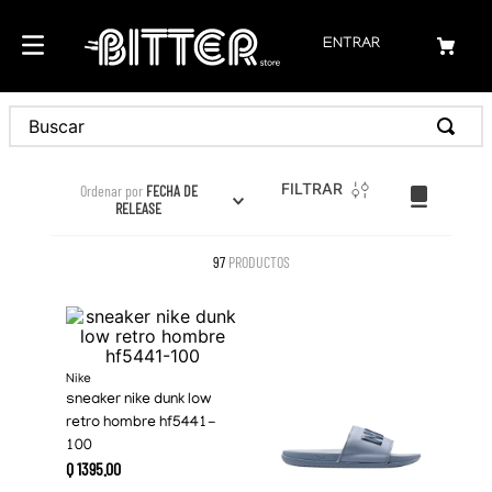
ENTRAR
Buscar
FILTRAR
Ordenar por
FECHA DE
RELEASE
97
PRODUCTOS
Nike
sneaker nike dunk low
retro hombre hf5441-
100
Q
1395
.
00