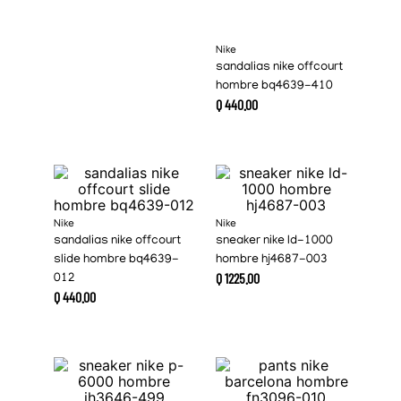
Nike
sandalias nike offcourt
hombre bq4639-410
Q
440
.
00
Nike
Nike
sandalias nike offcourt
sneaker nike ld-1000
slide hombre bq4639-
hombre hj4687-003
Q
1225
.
00
012
Q
440
.
00